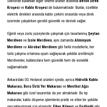
Sektörde kullanılan diğer önemli ürünler arasında
Beton Direk
Kroşesi
ve
Kablo Kroşesi
de bulunmaktadır. Bunlar, özellikle
elektrik direkleri arasında kablo çekimi sırasında veya direk
üzerinde çalışılırken gerekli güvenlik ve destek sağlar.
Eğimli veya zorlu yüzeylerde çalışmak için tasarlanmış
Şeytan
Merdiven
ve
İzole Merdiven
, aynı zamanda
Aliminyum
Merdiven
ve
Akrobat Merdiven
gibi farklı modellerle, her
türlü çalışma ortamına uyum sağlayacak şekilde üretilmiştir.
Merdivenler, kullanıcılara hem güvenlik hem de esneklik
sağlamaktadır.
Ankara’daki OG Hırdavat ürünleri içinde, ayrıca
Hidrolik Kablo
Makarası
,
Boru Üstü Yer Makarası
ve
Menthol Ağzı
Makarası
gibi özel tasarımlar da yer almaktadır. Bu tip
makaralar, kablo döşeme işlemlerini pratik ve etkin bir şekilde
gerçekleştirmek için elzemdir.
Fiber Kılavuz
ve
Fırdöndü
gibi