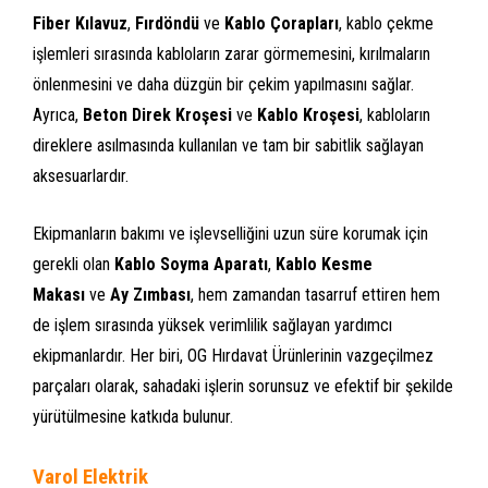
Fiber Kılavuz
,
Fırdöndü
ve
Kablo Çorapları
, kablo çekme
işlemleri sırasında kabloların zarar görmemesini, kırılmaların
önlenmesini ve daha düzgün bir çekim yapılmasını sağlar.
Ayrıca,
Beton Direk Kroşesi
ve
Kablo Kroşesi
, kabloların
direklere asılmasında kullanılan ve tam bir sabitlik sağlayan
aksesuarlardır.
Ekipmanların bakımı ve işlevselliğini uzun süre korumak için
gerekli olan
Kablo Soyma Aparatı
,
Kablo Kesme
Makası
ve
Ay Zımbası
, hem zamandan tasarruf ettiren hem
de işlem sırasında yüksek verimlilik sağlayan yardımcı
ekipmanlardır. Her biri, OG Hırdavat Ürünlerinin vazgeçilmez
parçaları olarak, sahadaki işlerin sorunsuz ve efektif bir şekilde
yürütülmesine katkıda bulunur.
Varol Elektrik