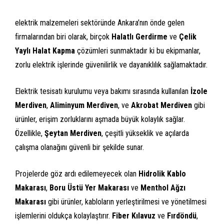
elektrik malzemeleri sektöründe Ankara’nın önde gelen
firmalarından biri olarak, birçok
Halatlı Gerdirme
ve
Çelik
Yaylı Halat Kapma
çözümleri sunmaktadır ki bu ekipmanlar,
zorlu elektrik işlerinde güvenilirlik ve dayanıklılık sağlamaktadır.
Elektrik tesisatı kurulumu veya bakımı sırasında kullanılan
İzole
Merdiven
,
Aliminyum Merdiven
, ve
Akrobat Merdiven
gibi
ürünler, erişim zorluklarını aşmada büyük kolaylık sağlar.
Özellikle,
Şeytan Merdiven
, çeşitli yükseklik ve açılarda
çalışma olanağını güvenli bir şekilde sunar.
Projelerde göz ardı edilemeyecek olan
Hidrolik Kablo
Makarası
,
Boru Üstü Yer Makarası
ve
Menthol Ağzı
Makarası
gibi ürünler, kabloların yerleştirilmesi ve yönetilmesi
işlemlerini oldukça kolaylaştırır.
Fiber Kılavuz
ve
Fırdöndü
,