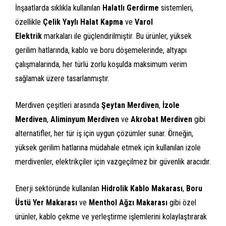
İnşaatlarda sıklıkla kullanılan
Halatlı Gerdirme
sistemleri,
özellikle
Çelik Yaylı Halat Kapma
ve
Varol
Elektrik
markaları ile güçlendirilmiştir. Bu ürünler, yüksek
gerilim hatlarında, kablo ve boru döşemelerinde, altyapı
çalışmalarında, her türlü zorlu koşulda maksimum verim
sağlamak üzere tasarlanmıştır.
Merdiven çeşitleri arasında
Şeytan Merdiven
,
İzole
Merdiven
,
Aliminyum Merdiven
ve
Akrobat Merdiven
gibi
alternatifler, her tür iş için uygun çözümler sunar. Örneğin,
yüksek gerilim hatlarına müdahale etmek için kullanılan izole
merdivenler, elektrikçiler için vazgeçilmez bir güvenlik aracıdır.
Enerji sektöründe kullanılan
Hidrolik Kablo Makarası
,
Boru
Üstü Yer Makarası
ve
Menthol Ağzı Makarası
gibi özel
ürünler, kablo çekme ve yerleştirme işlemlerini kolaylaştırarak