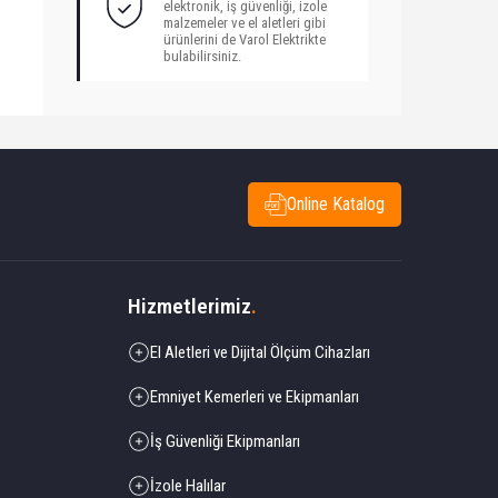
elektronik, iş güvenliği, izole
malzemeler ve el aletleri gibi
ürünlerini de Varol Elektrikte
bulabilirsiniz.
Online Katalog
Hizmetlerimiz
.
El Aletleri ve Dijital Ölçüm Cihazları
Emniyet Kemerleri ve Ekipmanları
İş Güvenliği Ekipmanları
İzole Halılar