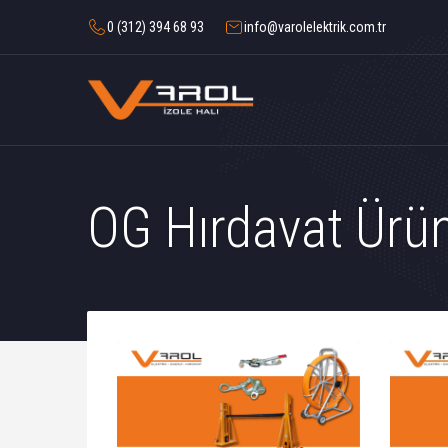
0 (312) 394 68 93
info@varolelektrik.com.tr
OG Hırdavat Ürünl