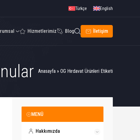
Türkçe
English
rumsal
Hizmetlerimiz
Blog
İletişim
onular
Anasayfa
»
OG Hırdavat Ürünleri Etiketi
MENÜ
Hakkımızda